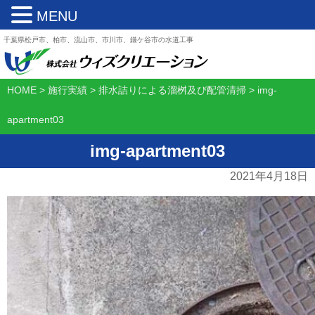
MENU
千葉県松戸市、柏市、流山市、市川市、鎌ケ谷市の水道工事
HOME
>
施行実績
>
排水詰りによる溜桝及び配管清掃
>
img-
apartment03
img-apartment03
2021年4月18日